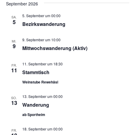
Such
wählen.
September 2026
Na
und
5. September um 00:00
SA.
5
Bezirkswanderung
Ansi
Navi
9. September um 10:00
MI.
9
Mittwochswanderung (Aktiv)
11. September um 18:30
FR.
11
Stammtisch
Weinstube Rewehäsl
13. September um 00:00
SO.
13
Wanderung
ab Sportheim
18. September um 00:00
FR.