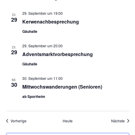
29. September um 19:00
DI.
29
Kerwenachbesprechung
Gäuhalle
29. September um 20:00
DI.
29
Adventsmarktvorbesprechung
Gäuhalle
30. September um 11:00
MI.
30
Mittwochswanderungen (Senioren)
ab Sportheim
Veranstaltungen
Veran
Vorherige
Heute
Nächste