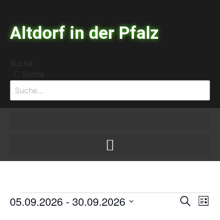
Zum
Inhalt
Altdorf in der Pfalz
springen
Suche
Suche
Veranstaltungen
05.09.2026
 - 
30.09.2026
Vera
Ve
Suche
Liste
Datum
An